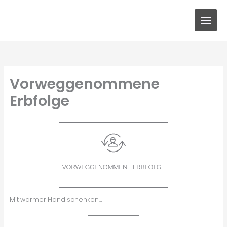
Zum
Inhalt
springen
Vorweg­genommene
Erbfolge
Mit warmer Hand schenken…