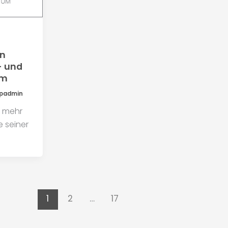
in
 und
um
padmin
t mehr
 seiner
1
2
…
17