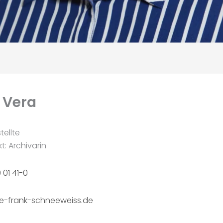
 Vera
ellte
: Archivarin
 01 41-0
e-frank-schneeweiss.de