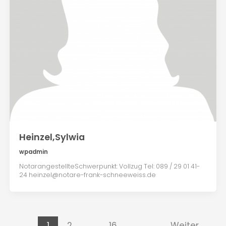
Heinzel,Sylwia
wpadmin
NotarangestellteSchwerpunkt: Vollzug Tel: 089 / 29 01 41-
24 heinzel@notare-frank-schneeweiss.de
1
2
…
16
Weiter
→